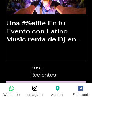
Una #Selfie En tu
Ponle el mej
Evento con Latino
ambiente a 
Music renta de Dj en
Monterrey
Post
Recientes
Whatsapp
Instagram
Address
Facebook
"¿DJ o Spotify? La gran
pregunta: ¿Herramienta o
problema para los DJs
profesionales?"