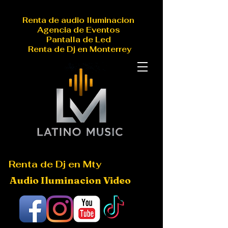
Renta de audio Iluminacion
Agencia de Eventos
Pantalla de Led
Renta de Dj en Monterrey
Renta de Dj en Mty
Audio Iluminacion Video