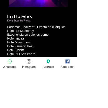
En Hoteles
Dont Stop the Party
Podemos Realizar tu Evento en cualquier
Hotel de Monterrey
Experiencia en salones como
Hotel ancira
Hotel Wyndham
Hotel Camino Real
Hotel Habita
Hotel NH San Pedro
Hotel Four Points Sheraton
Hotel holiday Inn
Whatsapp
Instagram
Address
Facebook