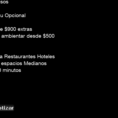
esos
 u Opcional
te $900 extras
a ambientar desde $500
ra Restaurantes Hoteles
s espacios Medianos
0 minutos
tizar