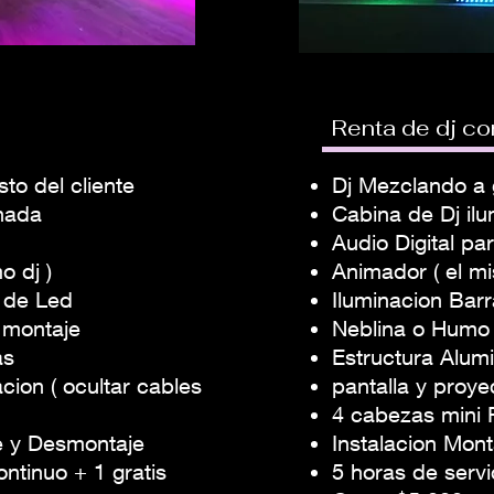
Renta de dj c
to del cliente
Dj Mezclando a g
inada
Cabina de Dj il
Audio Digital p
o dj )
Animador ( el mi
s de Led
Iluminacion Barr
 montaje
Neblina o Humo
as
Estructura Alumi
cion ( ocultar cables
pantalla y proye
4 cabezas mini 
e y Desmontaje
Instalacion Mon
ontinuo + 1 gratis
5 horas de servi