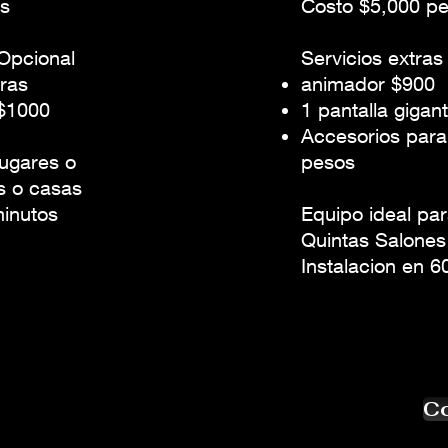
os
Costo $5,000 p
 Opcional
Servicios extras
ras
animador $900
 $1000
1 pantalla gigan
Accesorios par
lugares o
pesos
s o casas
minutos
Equipo ideal pa
Quintas Salone
Instalacion en 6
Co